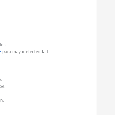
dos.
>
para mayor efectividad.
.
oe.
n.