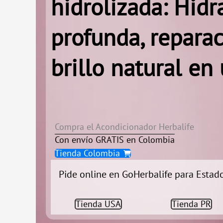
hidrolizada: Hidr
profunda, reparac
brillo natural en
Compra el Acondicionador Herbalife
Con envío GRATIS en Colombia
Tienda Colombia
Pide online en GoHerbalife para Estado
Tienda USA
Tienda PR