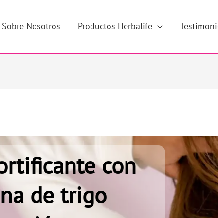
Sobre Nosotros
Productos Herbalife
Testimoni
Facebook
Instagram
YouTube
Pinterest
TikTok
rtificante con
ína de trigo