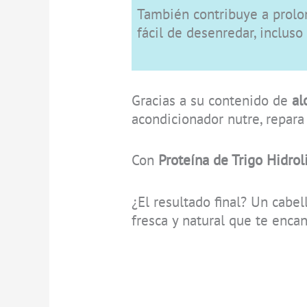
También contribuye a prolon
fácil de desenredar, inclus
Gracias a su contenido de
al
acondicionador nutre, repara 
Con
Proteína de Trigo Hidrol
¿El resultado final? Un cabe
fresca y natural que te enca