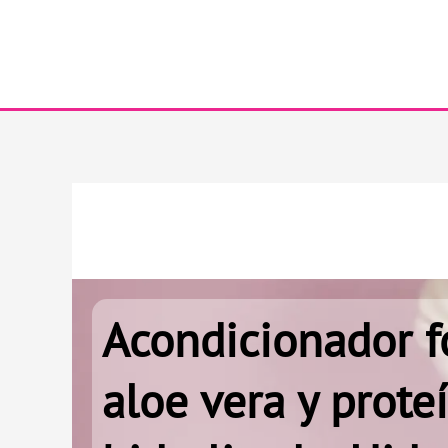
Ir
al
contenido
Acondicionador fo
aloe vera y prote