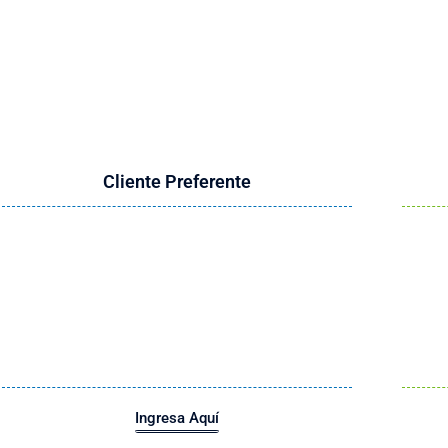
Compra Herbalife Fácil y Rápido
forma más cómoda y conveniente para ti
Cliente Preferente
Ingresa Aquí