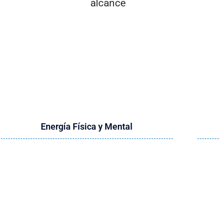
alcance
Elige Tu Objetivo de Bienestar
 el producto que te impulsará hacia tu met
Energía Física y Mental