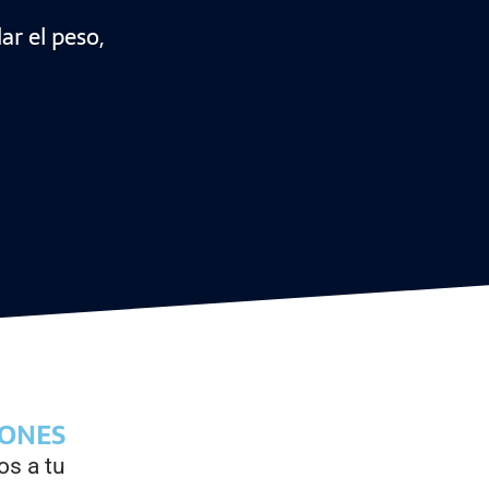
ar el peso,
IONES
os a tu