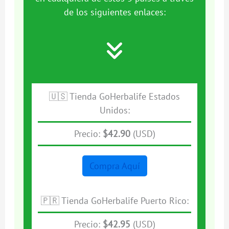
de los siguientes enlaces:
🇺🇸 Tienda GoHerbalife Estados
Unidos:
Precio:
$42.90
(USD)
Compra Aquí
🇵🇷 Tienda GoHerbalife Puerto Rico:
Precio:
$42.95
(USD)